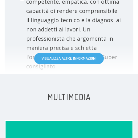
competente, empatica, con ottima
capacità di rendere comprensibile
il linguaggio tecnico e la diagnosi ai
non addetti ai lavori. Un
professionista che argomenta in
maniera precisa e schietta
l'orientamento terapeutico. Super
VISUALIZZA ALTRE INFORMAZIONI
consigliato.
Paziente
MULTIMEDIA
Il dottore é stato molto gentile e