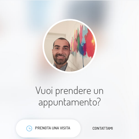
Paziente
Un professionista ad alto livello
con spiegazioni comprensive
Vuoi prendere un
Paziente
appuntamento?
PRENOTA UNA VISITA
CONTATTAMI