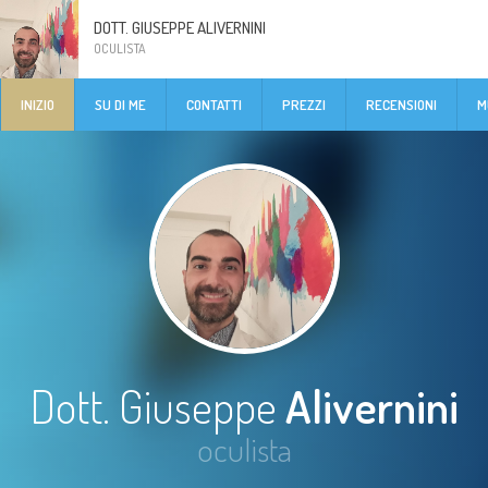
DOTT. GIUSEPPE ALIVERNINI
OCULISTA
INIZIO
SU DI ME
CONTATTI
PREZZI
RECENSIONI
M
Dott. Giuseppe
Alivernini
oculista