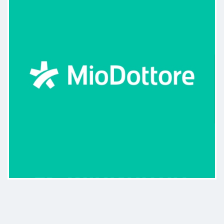
mi ha spiegato nel dettaglio la mia
problematica senza lasciare nulla
al caso. Era tanto tempo che non
incontravo un medico cosi
scrupoloso, attento e disponibile.
Fossero tutti cosi!
Paziente
Posso solo consigliarvelo.
bravissimo e molto professionale.