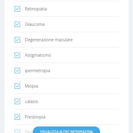
Retinopatia
Glaucoma
Degenerazione maculare
Astigmatismo
ipermetropia
Miopia
calazio
Presbiopia
VISUALIZZA ALTRE INFORMAZIONI
Occhio secco