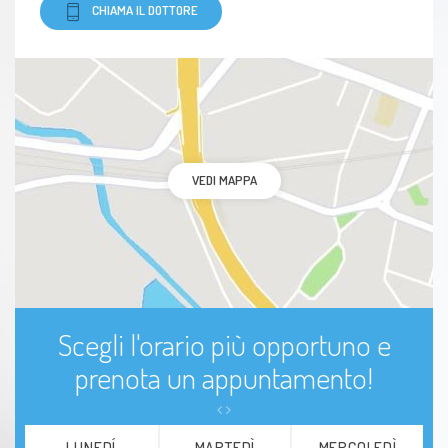
CHIAMA IL DOTTORE
VEDI MAPPA
Scegli l'orario più opportuno e
prenota un appuntamento!
LUNEDÍ
MARTEDÌ
MERCOLEDÌ